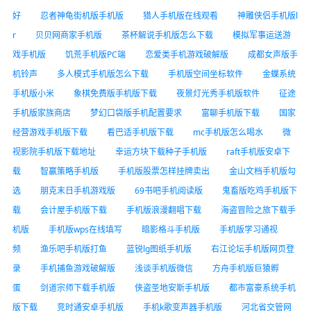
好
忍者神龟街机版手机版
猎人手机版在线观看
神雕侠侣手机版l
r
贝贝网商家手机版
茶杯解说手机版怎么下载
模拟军事运送游
戏手机版
饥荒手机版PC端
恋爱类手机游戏破解版
成都女声版手
机铃声
多人模式手机版怎么下载
手机版空间坐标软件
金蝶系统
手机版小米
象棋免费版手机版下载
夜景灯光秀手机版软件
征途
手机版家族商店
梦幻口袋版手机配置要求
富聊手机版下载
国家
经营游戏手机版下载
看巴适手机版下载
mc手机版怎么喝水
微
视影院手机版下载地址
幸运方块下载种子手机版
raft手机版安卓下
载
智赢策略手机版
手机版股票怎样挂牌卖出
金山文档手机版勾
选
朋克末日手机游戏版
69书吧手机阅读版
鬼畜版吃鸡手机版下
载
会计屋手机版下载
手机版浪漫翻唱下载
海盗冒险之旅下载手
机版
手机版wps在线填写
暗影格斗手机版
手机版学习通视
频
渔乐吧手机版打鱼
蓝锐lg图纸手机版
右江论坛手机版网页登
录
手机捕鱼游戏破解版
浅谈手机版微信
方舟手机版巨猿孵
蛋
剑道宗师下载手机版
侠盗圣地安斯手机版
都市富豪系统手机
版下载
竞时通安卓手机版
手机k歌变声器手机版
河北省交管网