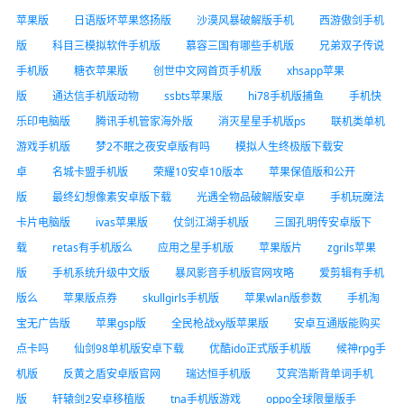
苹果版
日语版坏苹果悠扬版
沙漠风暴破解版手机
西游傲剑手机
版
科目三模拟软件手机版
慕容三国有哪些手机版
兄弟双子传说
手机版
糖衣苹果版
创世中文网首页手机版
xhsapp苹果
版
通达信手机版动物
ssbts苹果版
hi78手机版捕鱼
手机快
乐印电脑版
腾讯手机管家海外版
消灭星星手机版ps
联机类单机
游戏手机版
梦2不眠之夜安卓版有吗
模拟人生终极版下载安
卓
名城卡盟手机版
荣耀10安卓10版本
苹果保值版和公开
版
最终幻想像素安卓版下载
光遇全物品破解版安卓
手机玩魔法
卡片电脑版
ivas苹果版
仗剑江湖手机版
三国孔明传安卓版下
载
retas有手机版么
应用之星手机版
苹果版片
zgrils苹果
版
手机系统升级中文版
暴风影音手机版官网攻略
爱剪辑有手机
版么
苹果版点券
skullgirls手机版
苹果wlan版参数
手机淘
宝无广告版
苹果gsp版
全民枪战xy版苹果版
安卓互通版能购买
点卡吗
仙剑98单机版安卓下载
优酷ido正式版手机版
候神rpg手
机版
反黄之盾安卓版官网
瑞达恒手机版
艾宾浩斯背单词手机
版
轩辕剑2安卓移植版
tna手机版游戏
oppo全球限量版手