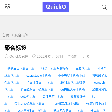
首页
聚合标签
聚合标签
QuickQ官网
2022年01月07日
591
0
驰骋三国下载安卓版
征途手机版海战指挥
画皮苹果版
抖音全
球版苹果版
ezvizstudio手机版
小小书屋手机版下载
鸿恩识字永
久版苹果版
华安证券安卓手机版
2018版苹果版微信
hogwash
苹果版
节奏酷跑安卓破解版下载
qq捕鱼大亨手机版
宠物消消乐
手机版
goto苹果版
最佳东方手机版
秒赞秒评助手手机
版
憎恨之心破解版下载安卓
jar格式游戏手机版
韩语字典下载手
机版
pc大富翁3安卓移植版
快玩游戏盒安卓手机版
韩国版小苹