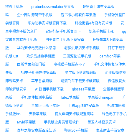
棋牌手机版
protonbussimulator苹果版
楚留香手游有安卓版
吗
企业网站源码带手机版
看书版小说软件苹果版
手机弹弹堂口
袋版官网
华为助手安卓版官网下载
终极街霸4有没有安卓版
安
卓电视盒子版怎么样
安信行情手机版官网下
饥荒手机版卡死
qq
突破禁言软件手机版
四平青年手机版下载安卓
狂野飙车8下载安卓
版
华为安卓电竞版什么意思
老爹烘焙店安卓手机版
钉钉下载手
机版just
欢乐岛捕鱼手机版
三国源论坛手机版
camfron苹果
版
国版苹果和澳门版
电视猫手机版点不了
手机文件恢复软件免
费版
3d电子相册制作安卓版
灵宝版小苹果舞蹈版
企业版微信能
卸载吗安卓
苹果香柔顺版
翻滚飞车下载安卓破解版
微信恢复大
师破解版安卓
91拼团手机版下载
glosses苹果版
全播手机版苹
果版
手机硬件检测电脑版
fatez苹果版
苹果版dronepan
广
德版小苹果
苹果beta版正式版
手机app制作安卓版
帆游加速器
手机版ios
天骄苹果版
倩女幽魂安卓版配置高吗
绿色电子书手机
版
Myid苹果版
手机版业务员管理软件
第五人格登录安卓
版
泰坦之旅安卓版百度知道
鄂州50k手机版
像素射击手游安卓