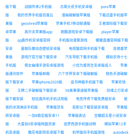
版下载
战国传承2手机版
古蔺大贰手机安卓版
pure苹果
版
我的世界手机版百度云
漫画破解版苹果版
下载迅雷手机版苹
果版
geoshred苹果版
苹果手机7移动联通版
王者国际版下载安
卓苹果
高尔夫苹果版app
跑酷游戏安卓下载版
player苹果
版
qq轰炸机安卓版官网
手机版动漫黄游戏
暖暖直播官网版下载
安卓
曼联队徽动态壁纸安卓版
电视猫官网手机版下载
肯德基苹
果版
游戏厅官方版下载安卓
汽车导航下载手机版
模拟农场十七
手机版
倩女幽魂手游安卓版游戏
小优为爱而生安卓版成人
苹果
版通讯软件
苹果版邮箱
六个世界安卓下载破解版
桃色手游破解
版下载安卓
苹果iphone2020版
追书神器手机版下载
苹果欢快
版
王牌二手破解版下载安卓
58美事渠道版苹果版
剑魂之刃安卓
版下载安装
短信轰炸机手机试用版
电竞传奇下载免费版安卓
爸
爸的冰淇淋店手机版
苹果版货车
投影仪下载安装安卓版
苹果版
转安卓版
一加8稳定版安卓11
苹果版表达
豆瓣超五星小说安卓
版
大富翁9安卓版网盘资源
造梦西游手机版动物
模拟苹果12手
机安卓版
飘花电影院安卓版下载
机甲旋风手机版游戏
autodesk