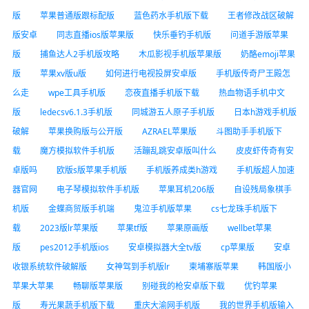
版
苹果普通版跟标配版
蓝色药水手机版下载
王者修改战区破解
版安卓
同志直播ios版苹果版
快乐垂钓手机版
问道手游版苹果
版
捕鱼达人2手机版攻略
木瓜影视手机版苹果版
奶酪emoji苹果
版
苹果xv版u版
如何进行电视投屏安卓版
手机版传奇尸王殿怎
么走
wpe工具手机版
恋夜直播手机版下载
热血物语手机中文
版
ledecsv6.1.3手机版
同城游五人原子手机版
日本h游戏手机版
破解
苹果换购版与公开版
AZRAEL苹果版
斗图助手手机版下
载
魔方模拟软件手机版
活蹦乱跳安卓版叫什么
皮皮虾传奇有安
卓版吗
欧版s版苹果手机版
手机版养成类h游戏
手机版超人加速
器官网
电子琴模拟软件手机版
苹果耳机206版
自设残局象棋手
机版
金蝶商贸版手机端
鬼泣手机版苹果
cs七龙珠手机版下
载
2023版lr苹果版
苹果tf版
苹果原画版
wellbet苹果
版
pes2012手机版ios
安卓模拟器大全tv版
cp苹果版
安卓
收银系统软件破解版
女神驾到手机版lr
柬埔寨版苹果
韩国版小
苹果大苹果
畅聊版苹果版
别碰我的枪安卓版下载
优钓苹果
版
寿光果蔬手机版下载
重庆大渝网手机版
我的世界手机版输入