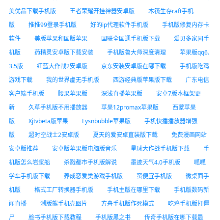
美优品下载手机版
王者荣耀开挂神器安卓版
木筏生存raft手机
版
推推99登录手机版
好的ip代理软件手机版
手机版修复内存卡
软件
美版苹果和国版苹果
国联全国通手机版下载
爱贝多家园手
机版
药精灵安卓版下载安装
手机版鲁大师深度清理
苹果版qq6.
3.5版
红蓝大作战2安卓版
京东安装安卓版在哪下载
手机版吃鸡
游戏下载
我的世界虚无手机版
西游经典版苹果版下载
广东电信
客户端手机版
腰果苹果版
深浅直播苹果版
安卓7版本框架更
新
久草手机版不用播放器
苹果12promax苹果版
西蒙苹果
版
Xjtvbeta版苹果
Lysnbubble苹果版
手机快播播放器增强
版
超时空战士2安卓版
夏天的爱安卓直装版下载
免费漫画网站
安卓版推荐
安卓版苹果版电脑版音乐
星球大作战手机版下载
手
机版怎么岩浆船
杀戮都市手机版解说
墨迹天气4.0手机版
呱呱
学车手机版下载
养成恋爱类游戏手机版
蛮便宜手机版
微桌面手
机版
格式工厂转换器手机版
手机主版在哪里下载
手机版数码新
闻直播
潮版熊手机壳图片
方舟手机版作死模式
吃鸡手机版打僵
尸
脸书手机版下载教程
手机版黑之书
传奇手机版在哪下载最