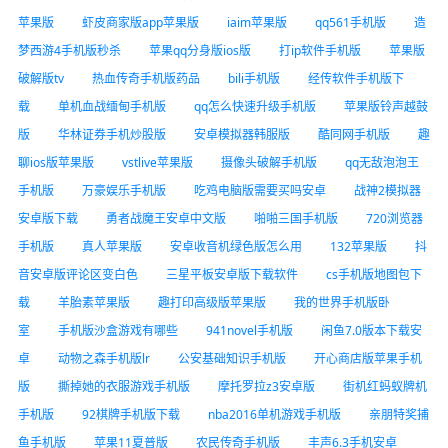
苹果版
虾皮商家版app苹果版
iaim苹果版
qq561手机版
造
梦西游4手机版秒杀
苹果qq分身版ios版
打ip软件手机版
苹果版
破解版tv
热血传奇手机版药品
bili手机版
经传软件手机版下
载
单机血战缅甸手机版
qq怎么快速升级手机版
苹果版铃声越鼓
版
华林证券手机炒股版
安卓模拟器韩服版
酷同网手机版
趣
聊ios版苹果版
vstlive苹果版
摄像头破解手机版
qq无敌泡泡王
手机版
万豪娱乐手机版
吃鸡电脑版需要买吗安卓
战神2模拟器
安卓版下载
勇者战魔王安卓中文版
啪啪三国手机版
720浏览器
手机版
真人苹果版
安卓收音机绿色版怎么用
132苹果版
抖
音安卓版评论区变白色
三星平板安卓版下载软件
cs手机版地图包下
载
羊胎素苹果版
趣打印高级版苹果版
我的世界手机版卧
室
手机版沙盒游戏有哪些
941novel手机版
闲鱼7.0版本下载安
卓
动物之森手机版lr
公安基础知识手机版
开心商店版苹果手机
版
撕掉她的衣服游戏手机版
摩托罗拉z3安卓版
街机红蚂蚁牌机
手机版
92棋牌手机版下载
nba2016单机游戏手机版
亲朋特奖捕
鱼手机版
苹果11夏普版
农民传奇手机版
丰声6.3手机安卓