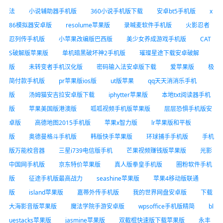
法
小说辅助器手机版
360小说手机版下载
安卓bt5手机版
x
86模拟器安卓版
resolume苹果版
录喊麦软件手机版
火影忍者
忍列传手机版
小苹果改编版巴西版
美少女养成游戏手机版
CAT
S破解版苹果版
单机暗黑破坏神2手机版
璀璨星途下载安卓破解
版
未转变者手机汉化版
密码输入法安卓版下载
爱苹果版
极
简付款手机版
pr苹果版ios版
ut版苹果
qq天天消消乐手机
版
汤姆猫安吉拉安卓版下载
iphytter苹果版
本地txt阅读器手机
版
苹果美国版港澳版
呱呱视频手机版苹果版
层层恐惧手机版安
卓版
高德地图2015手机版
苹果x智力版
lr苹果版和平板
版
奥德曼格斗手机版
韩版快手苹果版
环球捕手手机版
手机
版万能校音器
三星i739电信版手机
芒果视频赚钱版苹果版
光影
中国网手机版
京东特价苹果版
真人版拳皇手机版
圈粉软件手机
版
征途手机版最高战力
seashine苹果版
苹果4移动版联通
版
island苹果版
嘉蒂外传手机版
我的世界网盘安卓版
下载
大海影音版苹果版
魔法学院手游安卓版
wpsoffice手机版精简
bl
uestacks苹果版
jasmine苹果版
双截棍快速版下载苹果版
永丰