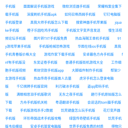
手机版
面面解说手机版游戏
微软浏览器手机版
荣耀档案全集下
载手机版
深度刷机手机版apk
如何召唤西姆手机版
钉钉电脑版
手机版登录
真我大师手机版怎么下载
搜索神器手机苹果版
jqua
ke手机版
橙子乐园吃鸡手机版
手机版文字变声音发送
慢生活视
频论坛手机版
图片转TXT手机版免费
热血海贼王单机手机版
91
y游戏苹果手机版
手机版枪械恐怖游戏
华图在线ios手机版
真我
手机青春版价格大全
游戏作家下载手机版
安卓暮色方舟手机版
f
nf有手机版没
东吴证卷手机版
普通手机版街机游戏大全
工作细
胞手机版视频
希财贷款手机版app
大脚插件制作手机版
帮架少
女游戏手机版
热血传奇手机版兽人古墓
虎牙手机怎么登录电脑
版
千亿棋牌手机版官网
利刃破冰手机版
盗qq密码手机
版
满眼相思泪手机版歌词
无东之夜手机版
建行手机原始版怎么
下载
方舟手机版机关枪
粤语翻译手机版
会说话的tom猫手机版
下载
手机版游戏杀手2数据
饥荒键盘怎么玩手机版
花灯变声器
手机版
环形帝国战术手机版攻略
绿茵传奇壁纸手机版
饥荒手机
版韦伯模组
安卓手机管家电脑版
世界手机版免费的材质
得物只