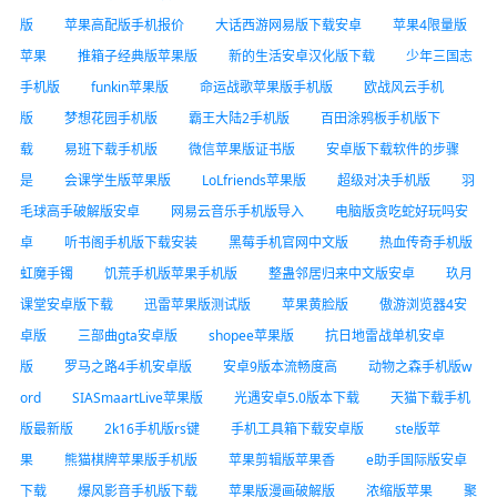
版
苹果高配版手机报价
大话西游网易版下载安卓
苹果4限量版
苹果
推箱子经典版苹果版
新的生活安卓汉化版下载
少年三国志
手机版
funkin苹果版
命运战歌苹果版手机版
欧战风云手机
版
梦想花园手机版
霸王大陆2手机版
百田涂鸦板手机版下
载
易班下载手机版
微信苹果版证书版
安卓版下载软件的步骤
是
会课学生版苹果版
LoLfriends苹果版
超级对决手机版
羽
毛球高手破解版安卓
网易云音乐手机版导入
电脑版贪吃蛇好玩吗安
卓
听书阁手机版下载安装
黑莓手机官网中文版
热血传奇手机版
虹魔手镯
饥荒手机版苹果手机版
整蛊邻居归来中文版安卓
玖月
课堂安卓版下载
迅雷苹果版测试版
苹果黄脸版
傲游浏览器4安
卓版
三部曲gta安卓版
shopee苹果版
抗日地雷战单机安卓
版
罗马之路4手机安卓版
安卓9版本流畅度高
动物之森手机版w
ord
SIASmaartLive苹果版
光遇安卓5.0版本下载
天猫下载手机
版最新版
2k16手机版rs键
手机工具箱下载安卓版
ste版苹
果
熊猫棋牌苹果版手机版
苹果剪辑版苹果香
e助手国际版安卓
下载
爆风影音手机版下载
苹果版漫画破解版
浓缩版苹果
聚