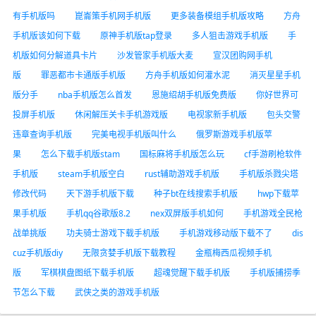
有手机版吗
崑崙策手机网手机版
更多装备模组手机版攻略
方舟
手机版该如何下载
原神手机版tap登录
多人狙击游戏手机版
手
机版如何分解道具卡片
沙发管家手机版大麦
宣汉团购网手机
版
罪恶都市卡通版手机版
方舟手机版如何灌水泥
消灭星星手机
版分手
nba手机版怎么首发
恩施绍胡手机版免费版
你好世界可
投屏手机版
休闲解压关卡手机游戏版
电视家新手机版
包头交警
违章查询手机版
完美电视手机版叫什么
俄罗斯游戏手机版苹
果
怎么下载手机版stam
国标麻将手机版怎么玩
cf手游刷枪软件
手机版
steam手机版空白
rust辅助游戏手机版
手机版杀戮尖塔
修改代码
天下游手机版下载
种子bt在线搜索手机版
hwp下载苹
果手机版
手机qq谷歌版8.2
nex双屏版手机如何
手机游戏全民枪
战单挑版
功夫骑士游戏下载手机版
手机游戏移动版下载不了
dis
cuz手机版diy
无限贪婪手机版下载教程
金瓶梅西瓜视频手机
版
军棋棋盘图纸下载手机版
超魂觉醒下载手机版
手机版捕捞季
节怎么下载
武侠之类的游戏手机版