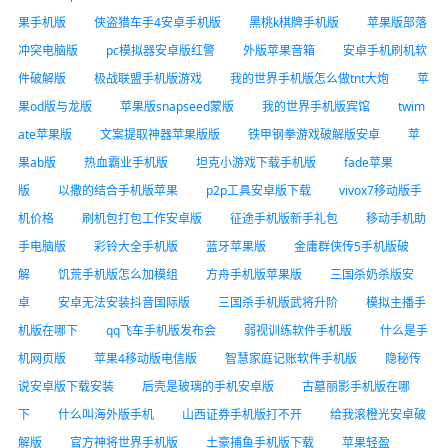
果手机版
侠盗猎车手4安卓手机版
黑桃k棋牌手机版
苹果版部落
冲突电脑版
pc模拟器安卓版红警
外版苹果音箱
安卓手机刷机软
件破解版
极战联盟手机版游戏
我的世界手机版怎么做tnt大炮
苹
果od版与龙版
苹果版snapseed蒙版
我的世界手机版宾馆
twim
ate苹果版
文案提取神器苹果版版
铁甲钢拳游戏破解版安卓
苹
果ab版
热血霸业手机版
坦克小游戏下载手机版
fade苹果
版
以撒的结合手机版苹果
p2p工具安卓版下载
vivox7移动版手
机价格
刷机包打包工作安卓版
征途手机版新手礼包
移动手机助
手电脑版
彩铃大全手机版
蓝牙苹果版
金庸群侠传5手机版破
解
饥荒手机版怎么加模组
方舟手机版苹果版
三国杀奶杀版安
卓
安卓无法安装抖音国际版
三国杀手机版武将升阶
模拟主播手
机版在哪下
qq飞车手机版发布会
弱视训练软件手机版
什么是手
机网页版
苹果4移动版电信版
智慧家庭记账软件手机版
隐秘传
说安卓版下载安装
后壳是玻璃的手机安卓版
古墓丽影手机版在哪
下
什么叫海外版手机
山西证券手机版打不开
给我滚橙光安卓破
解版
官方神将世界手机版
土豪捕鱼手机版下载
苹果轻盈