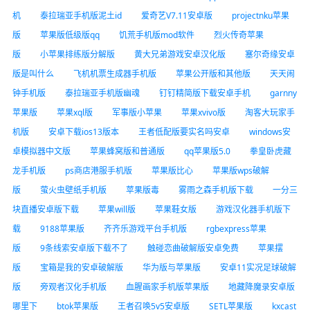
机
泰拉瑞亚手机版泥土id
爱奇艺V7.11安卓版
projectnku苹果
版
苹果版低级版qq
饥荒手机版mod软件
烈火传奇苹果
版
小苹果排练版分解版
黄大兄弟游戏安卓汉化版
塞尔奇缘安卓
版是叫什么
飞机机票生成器手机版
苹果公开版和其他版
天天闹
钟手机版
泰拉瑞亚手机版幽魂
钉钉精简版下载安卓手机
garnny
苹果版
苹果xql版
军事版小苹果
苹果xvivo版
淘客大玩家手
机版
安卓下载ios13版本
王者低配版要实名吗安卓
windows安
卓模拟器中文版
苹果蜂窝版和普通版
qq苹果版5.0
拳皇卧虎藏
龙手机版
ps商店港服手机版
苹果版比心
苹果版wps破解
版
萤火虫壁纸手机版
苹果版毒
雾雨之森手机版下载
一分三
块直播安卓版下载
苹果will版
苹果鞋女版
游戏汉化器手机版下
载
9188苹果版
齐齐乐游戏平台手机版
rgbexpress苹果
版
9条线索安卓版下载不了
触碰恋曲破解版安卓免费
苹果摆
版
宝箱是我的安卓破解版
华为版与苹果版
安卓11实况足球破解
版
旁观者汉化手机版
血腥画家手机版苹果版
地藏降魔录安卓版
哪里下
btok苹果版
王者召唤5v5安卓版
SETL苹果版
kxcast