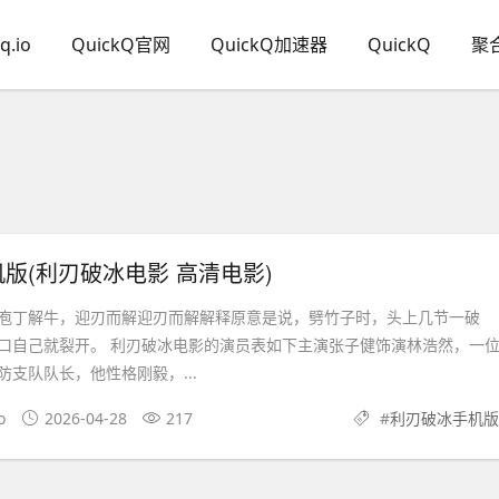
q.io
QuickQ官网
QuickQ加速器
QuickQ
聚
版(利刃破冰电影 高清电影)
庖丁解牛，迎刃而解迎刃而解解释原意是说，劈竹子时，头上几节一破
口自己就裂开。 利刃破冰电影的演员表如下主演张子健饰演林浩然，一
支队队长，他性格刚毅，...
o
2026-04-28
217
#
利刃破冰手机版